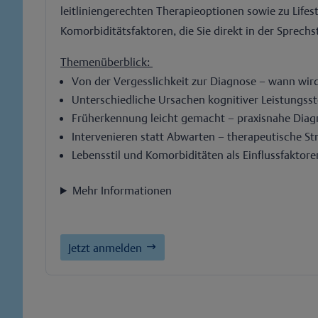
leitliniengerechten Therapieoptionen sowie zu Lifes
Komorbiditätsfaktoren, die Sie direkt in der Sprec
Themenüberblick:
Von der Vergesslichkeit zur Diagnose – wann wir
Unterschiedliche Ursachen kognitiver Leistungss
Früherkennung leicht gemacht – praxisnahe Diag
Intervenieren statt Abwarten – therapeutische S
Lebensstil und Komorbiditäten als Einflussfaktore
Mehr Informationen
Jetzt anmelden