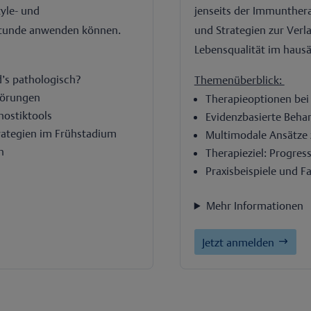
tyle- und
jenseits der Immunthera
hstunde anwenden können.
und Strategien zur Ver
Lebensqualität im hausär
d’s pathologisch?
Themenüberblick:
törungen
Therapieoptionen be
nostiktools
Evidenzbasierte Beha
trategien im Frühstadium
Multimodale Ansätze z
n
Therapieziel: Progres
Praxisbeispiele und Fa
Mehr Informationen
Jetzt anmelden